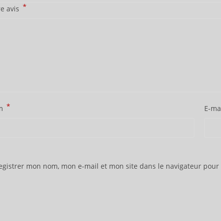
*
re avis
*
m
E-ma
egistrer mon nom, mon e-mail et mon site dans le navigateur pou