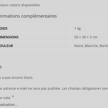
sieurs coloris disponibles
formations complémentaires
OIDS
1 kg
IMENSIONS
50 × 30 × 3 cm
OULEUR
Noire, Blanche, Bor
s
’y a pas encore d’avis.
re adresse e-mail ne sera pas publiée.
Les champs obligatoires son
*
re note