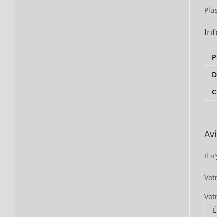
Plu
In
P
D
C
Avi
Il n
Vot
Vot