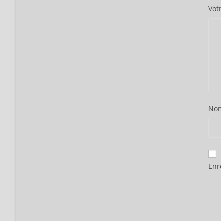
Vot
No
Enr